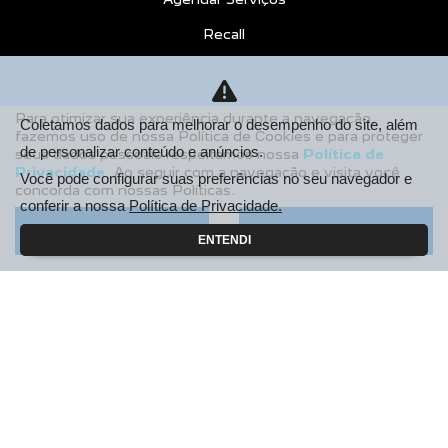
Recall
CONTATO
Sobre Nós
Para otimizar sua experiência durante a navegação,
Coletamos dados para melhorar o desempenho do site, além
fazemos uso de nossa Política de Cookies e para proteger
Fale Conosco
de personalizar conteúdo e anúncios.
seus dados pessoais respeitamos nossa
Política de
Privacidade
. Ao seguir com a navegação e visita você
Agende um Emotion Drive
Você pode configurar suas preferências no seu navegador e
concorda com nossas Políticas.
conferir a nossa
Política de Privacidade.
Trabalhe Conosco
Aceitar
Recusar
ENTENDI
Política de Privacidade
COMPARE
AGENDE UM TEST DRIVE
Desacelere. Seu bem maior é a vida.