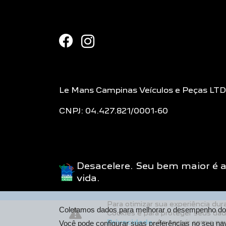
Le Mans Campinas Veículos e Peças LT
CNPJ: 04.427.821/0001-60
Desacelere. Seu bem maior é 
vida.
Para otimizar sua experiência du
Coletamos dados para melhorar o desempenho do s
Cookies e para proteger seus da
Privacidade
. Ao seguir com a na
Você pode configurar suas preferências no seu na