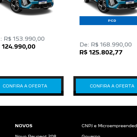
PCD
: R$ 153.990,00
De: R$ 168.990,00
 124.990,00
R$ 125.802,77
CONFIRA A OFERTA
CONFIRA A OFERTA
NOVOS
CNPJ e Microempreended
Novo Peugeot 208
Governo