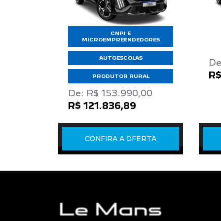
CNPJ E
MICROEMPREENDEDORES
AUTOESCOLAS
De
R$
PRODUTOR RURAL
De: R$ 153.990,00
R$ 121.836,89
CONFIRA A OFERTA