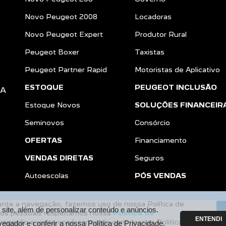
Novo Peugeot 2008
Locadoras
Novo Peugeot Expert
Produtor Rural
Peugeot Boxer
Taxistas
Peugeot Partner Rapid
Motoristas de Aplicativo
ESTOQUE
PEUGEOT INCLUSÃO
DA
Estoque Novos
SOLUÇÕES FINANCEIR
Seminovos
Consórcio
OFERTAS
Financiamento
VENDAS DIRETAS
Seguros
a
Autoescolas
PÓS VENDAS
rante a navegação, fazemos uso de nossa Política de
ite, além de personalizar conteúdo e anúncios.
dos pessoais respeitamos nossa
Política de
ENTENDI
vegação e visita você concorda com nossas Políticas.
Desenvolvido pela DEALERSPACE ® Direitos Reservados.
vegador e conferir a nossa
Política de Privacidade.