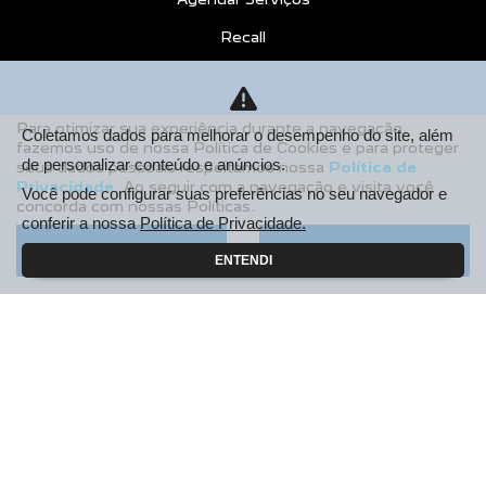
Recall
CONTATO
Sobre Nós
Para otimizar sua experiência durante a navegação,
Coletamos dados para melhorar o desempenho do site, além
fazemos uso de nossa Política de Cookies e para proteger
Fale Conosco
de personalizar conteúdo e anúncios.
seus dados pessoais respeitamos nossa
Política de
Privacidade
. Ao seguir com a navegação e visita você
Agende um Emotion Drive
Você pode configurar suas preferências no seu navegador e
concorda com nossas Políticas.
conferir a nossa
Política de Privacidade.
Trabalhe Conosco
Aceitar
Recusar
ENTENDI
Política de Privacidade
COMPARE
AGENDE UM TEST DRIVE
Desacelere. Seu bem maior é a vida.