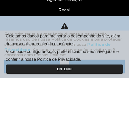
Recall
CONTATO
Sobre Nós
Para otimizar sua experiência durante a navegação,
Coletamos dados para melhorar o desempenho do site, além
fazemos uso de nossa Política de Cookies e para proteger
Fale Conosco
de personalizar conteúdo e anúncios.
seus dados pessoais respeitamos nossa
Política de
Privacidade
. Ao seguir com a navegação e visita você
Agende um Emotion Drive
Você pode configurar suas preferências no seu navegador e
concorda com nossas Políticas.
conferir a nossa
Política de Privacidade.
Trabalhe Conosco
Aceitar
Recusar
ENTENDI
Política de Privacidade
COMPARE
AGENDE UM TEST DRIVE
Desacelere. Seu bem maior é a vida.