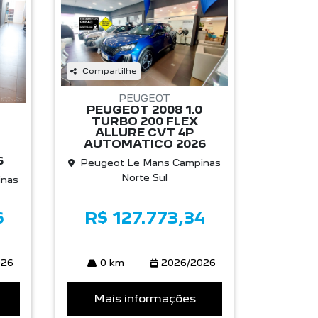
Compartilhe
PEUGEOT
PEUGEOT 2008 1.0
TURBO 200 FLEX
ALLURE CVT 4P
AUTOMATICO 2026
6
Peugeot Le Mans Campinas
Norte Sul
inas
6
R$ 127.773,34
026
0 km
2026/2026
Mais informações