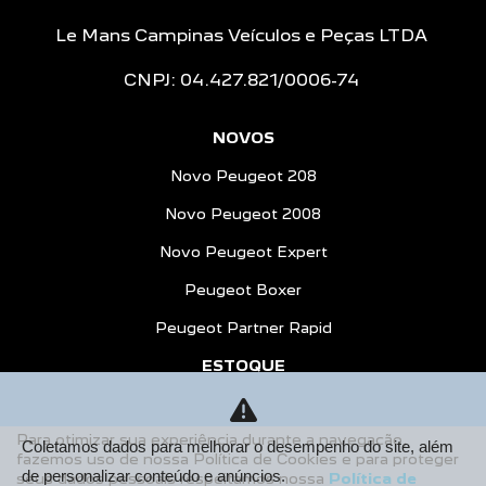
Le Mans Campinas Veículos e Peças LTDA
CNPJ: 04.427.821/0006-74
NOVOS
Novo Peugeot 208
Novo Peugeot 2008
Novo Peugeot Expert
Peugeot Boxer
Peugeot Partner Rapid
ESTOQUE
Estoque Novos
Para otimizar sua experiência durante a navegação,
Seminovos
Coletamos dados para melhorar o desempenho do site, além
fazemos uso de nossa Política de Cookies e para proteger
de personalizar conteúdo e anúncios.
seus dados pessoais respeitamos nossa
Política de
OFERTAS