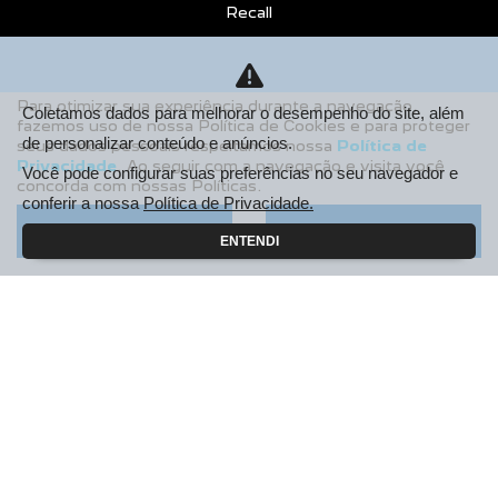
Recall
CONTATO
Sobre Nós
Para otimizar sua experiência durante a navegação,
Coletamos dados para melhorar o desempenho do site, além
fazemos uso de nossa Política de Cookies e para proteger
Fale Conosco
de personalizar conteúdo e anúncios.
seus dados pessoais respeitamos nossa
Política de
Privacidade
. Ao seguir com a navegação e visita você
Agende um Emotion Drive
Você pode configurar suas preferências no seu navegador e
concorda com nossas Políticas.
conferir a nossa
Política de Privacidade.
Trabalhe Conosco
Aceitar
Recusar
ENTENDI
Política de Privacidade
COMPARE
AGENDE UM TEST DRIVE
Desacelere. Seu bem maior é a vida.
Desenvolvido pela DEALERSPACE ® Direitos Reservados.