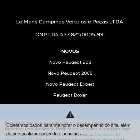
Le Mans Campinas Veículos e Peças LTDA
CNPJ: 04.427.821/0005-93
NOVOS
Novo Peugeot 208
Novo Peugeot 2008
Novo Peugeot Expert
Peugeot Boxer
Peugeot Partner Rapid
ESTOQUE
Para otimizar sua experiência durante a navegação,
Coletamos dados para melhorar o desempenho do site, além
Estoque Novos
fazemos uso de nossa Política de Cookies e para proteger
de personalizar conteúdo e anúncios.
seus dados pessoais respeitamos nossa
Política de
Seminovos